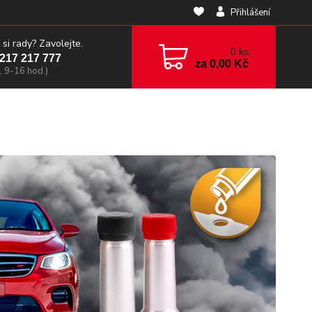
Přihlášení
 si rady? Zavolejte.
0
ks
217 217 777
za
0,00 Kč
, 9-16 hod.)