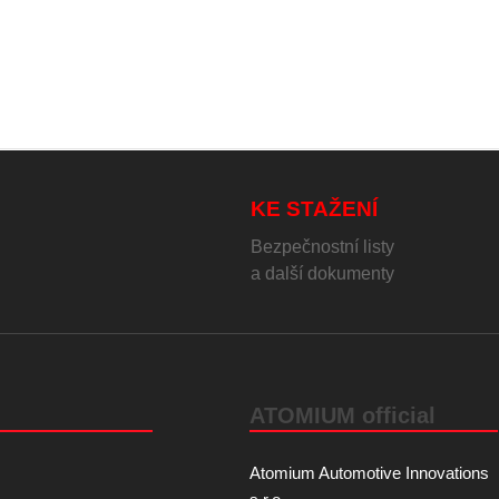
KE STAŽENÍ
Bezpečnostní listy
a další dokumenty
ATOMIUM official
Atomium Automotive Innovations