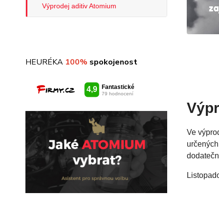
Výprodej aditiv Atomium
HEURÉKA
100%
spokojenost
Výpr
Ve výprod
určených 
dodatečné
Listopado