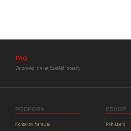
FAQ
Odpovědi na nejčastější dotazy
PODPORA
ESHOP
Kontaktní formulář
Přihlášení