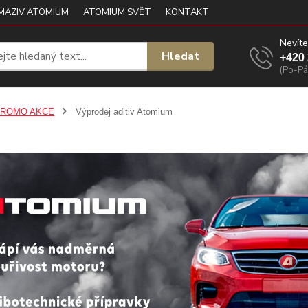
 MAZIV ATOMIUM
ATOMIUM SVĚT
KONTAKT
Nevíte
Hledat
+420 
(Po-Pá
ROMO AKCE
Výprodej aditiv Atomium