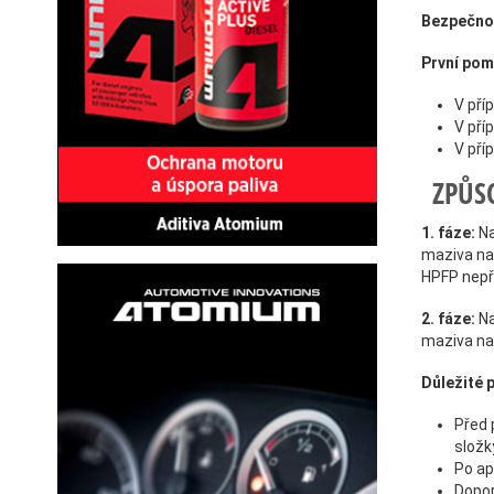
Bezpečnos
První pom
V pří
V pří
V pří
ZPŮS
1. fáze:
Na
maziva na 
HPFP nepři
2. fáze:
Na
maziva na 
Důležité 
Před 
složk
Po ap
Dopor