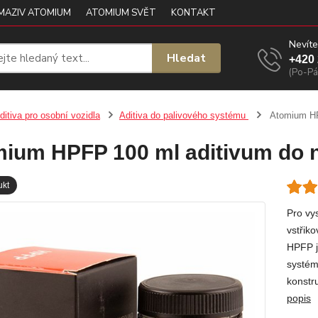
 MAZIV ATOMIUM
ATOMIUM SVĚT
KONTAKT
Nevíte
Hledat
+420 
(Po-Pá
ditiva pro osobní vozidla
Aditiva do palivového systému
Atomium HP
ium HPFP 100 ml aditivum do n
ukt
Pro vy
vstřik
HPFP j
systém
konstr
popis