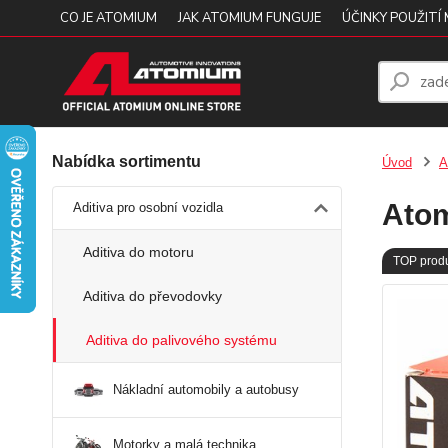
CO JE ATOMIUM
JAK ATOMIUM FUNGUJE
ÚČINKY POUŽITÍ
Nabídka sortimentu
Úvod
A
Atom
Aditiva pro osobní vozidla
Aditiva do motoru
TOP prod
Aditiva do převodovky
Aditiva do palivového systému
Nákladní automobily a autobusy
Motorky a malá technika