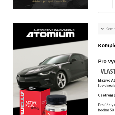
Kompl
Komple
Pro vy
VLAS
Mazivo A
libovolnou 
Ošetření 
Pro účely 
hodina 50 