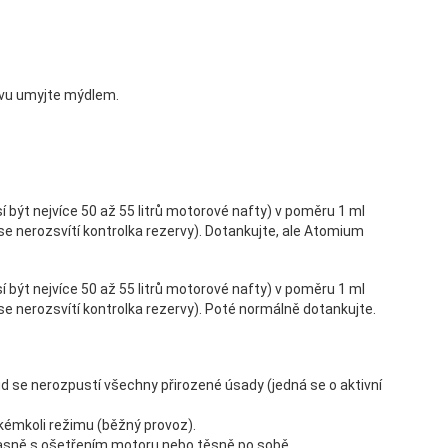
ovu umyjte mýdlem.
 být nejvíce 50 až 55 litrů motorové nafty) v poměru 1 ml
se nerozsvítí kontrolka rezervy). Dotankujte, ale Atomium
 být nejvíce 50 až 55 litrů motorové nafty) v poměru 1 ml
se nerozsvítí kontrolka rezervy). Poté normálně dotankujte.
 se nerozpustí všechny přirozené úsady (jedná se o aktivní
kémkoli režimu (běžný provoz).
asně s ošetřením motoru nebo těsně po sobě.