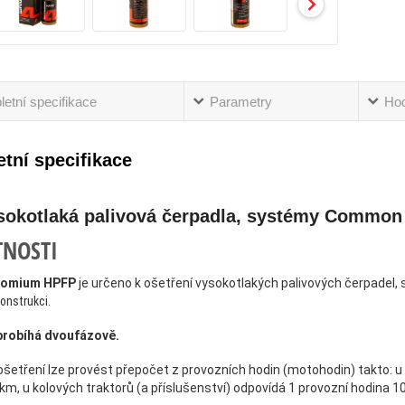
etní specifikace
Parametry
Ho
tní specifikace
sokotlaká palivová čerpadla, systémy Common 
TNOSTI
tomium HPFP
je určeno k ošetření vysokotlakých palivových čerpadel
konstrukci.
probíhá dvoufázově.
ošetření lze provést přepočet z provozních hodin (motohodin) takto: u 
km, u kolových traktorů (a příslušenství) odpovídá 1 provozní hodina 10