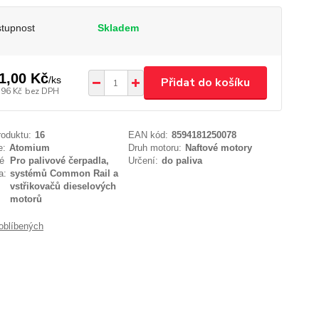
tupnost
Skladem
1,00 Kč
/
ks
Přidat do košíku
,96 Kč
bez DPH
roduktu:
16
EAN kód:
8594181250078
e:
Atomium
Druh motoru:
Naftové motory
é
Pro palivové čerpadla,
Určení:
do paliva
a:
systémů Common Rail a
vstřikovačů dieselových
motorů
oblíbených