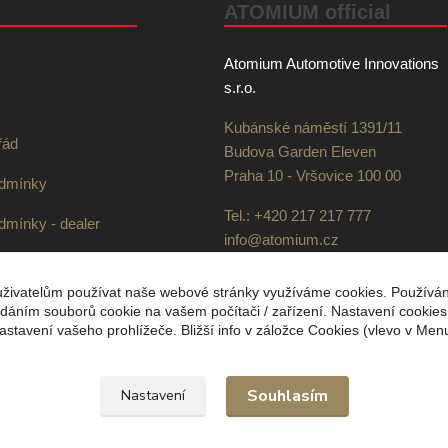
ATOMIUM official
Atomium Automotive Innovations
s.r.o.
Kubánské náměstí 1391/11
řád
Budova Garden Eleven
Praha 10 - Vršovice 100 00
odmínky
Tel.: +420 217 217 777
mínky - dealer
info@atomium.cz
dopravě
IČO: 21275033 | DIČ:
uživatelům používat naše webové stránky využíváme cookies. Používá
bních údajů GDPR
CZ21275033
ádáním souborů cookie na vašem počítači / zařízení. Nastavení cookie
Bank. spojení: 270571081/0300
astavení vašeho prohlížeče. Bližší info v záložce Cookies (vlevo v Men
Souhlasím
Nastavení