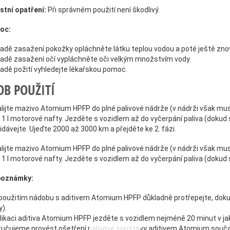
tní opatření:
Při správném použití není škodlivý.
oc:
padě zasažení pokožky opláchněte látku teplou vodou a poté ještě zn
padě zasažení očí vypláchněte oči velkým množstvím vody.
padě požití vyhledejte lékařskou pomoc.
OB POUŽITÍ
lijte mazivo Atomium HPFP do plné palivové nádrže (v nádrži však musí
1 l motorové nafty. Jezděte s vozidlem až do vyčerpání paliva (dokud 
dávejte. Ujeďte 2000 až 3000 km a přejděte ke 2. fázi.
lijte mazivo Atomium HPFP do plné palivové nádrže (v nádrži však musí
1 l motorové nafty. Jezděte s vozidlem až do vyčerpání paliva (dokud 
poznámky:
použitím nádobu s aditivem Atomium HPFP důkladně protřepejte, dokud
y).
likaci aditiva Atomium HPFP jezděte s vozidlem nejméně 20 minut v ja
učujeme provést ošetření palivové soustavy aditivem Atomium souč