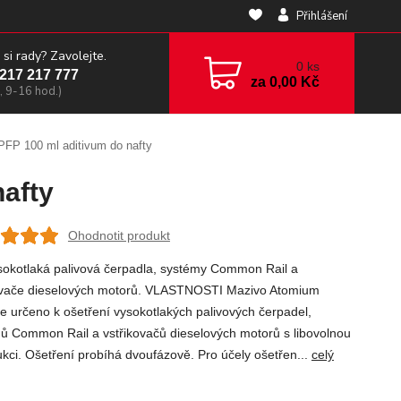
Přihlášení
 si rady? Zavolejte.
0
ks
217 217 777
za
0,00 Kč
, 9-16 hod.)
FP 100 ml aditivum do nafty
afty
Ohodnotit produkt
sokotlaká palivová čerpadla, systémy Common Rail a
ovače dieselových motorů. VLASTNOSTI Mazivo Atomium
e určeno k ošetření vysokotlakých palivových čerpadel,
ů Common Rail a vstřikovačů dieselových motorů s libovolnou
ukci. Ošetření probíhá dvoufázově. Pro účely ošetřen...
celý