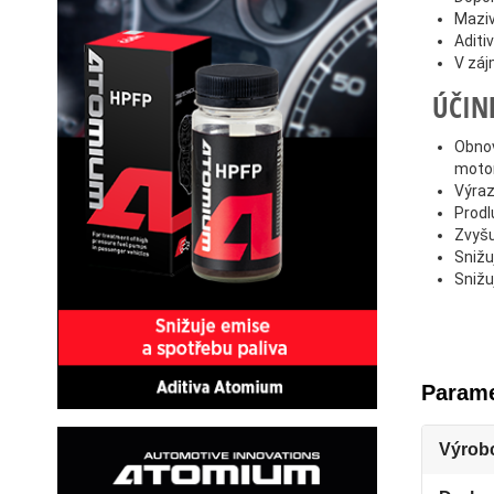
Maziv
Aditi
V záj
ÚČIN
Obnov
motor
Výraz
Prodl
Zvyšu
Snižu
Snižu
Parame
Výrob