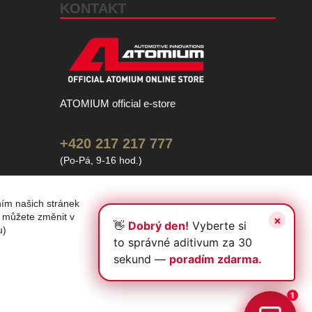
KONTAKT
ATOMIUM official e-store
+420 217 217 777
(Po-Pá, 9-16 hod.)
info@atomium.cz
ním našich stránek
s můžete změnit v
u)