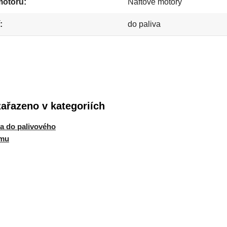
motoru
Naftové motory
do paliva
zařazeno v kategoriích
va do palivového
ému