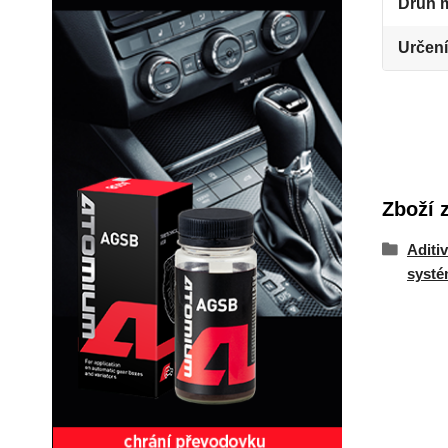
Druh 
Určení
Zboží 
Aditi
syst