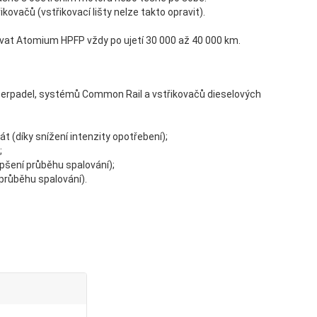
vačů (vstřikovací lišty nelze takto opravit).
ovat Atomium HPFP vždy po ujetí 30 000 až 40 000 km.
 čerpadel, systémů Common Rail a vstřikovačů dieselových
 (díky snížení intenzity opotřebení);
;
pšení průběhu spalování);
průběhu spalování).