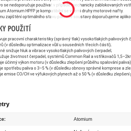
o se nedoporučuje používat v případě mechanicky zablokovaných vstřiko
vum Atomium HPFP je kompatibilní se všemi druhy motorové nafty.
mu zajištění optimálního stavu palivové soustavy doporučujeme aplik
KY POUŽITÍ
uje pracovní charakteristiky (správný tlak) vysokotlakých palivových
ů (v důsledku optimalizace vůlí u sousedních třecích částí);
ně snižuje hluk a vibrace vysokotlakých palivových čerpadel;
užuje životnost čerpadel, systémů Common Rail a vstřikovačů 1,5–2krát
je účinný výkon motoru (v důsledku zlepšení průběhu spalování paliva)
je spotřebu paliva o 3–5 % (v důsledku obnovy správné komprese a zle
je emise CO/CH ve výfukových plynech až o 50 % (v důsledku zlepšení 
try
ce
Atomium