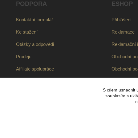
PODPORA
ESHOP
Kontaktní formulář
Přihlášení
Ke stažení
Reklamace
Otázky a odpovědi
Reklamační 
Prodejci
Obchodní p
Affiliate spolupráce
Obchodní pod
Informace o 
S cílem usnadnit 
Ochrana oso
souhlasíte s ukl
n