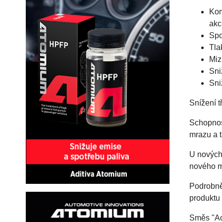
Kom
akc
Spo
Tla
Miz
Sni
Sni
Snížení t
Schopnos
mrazu a 
U nových
nového m
Podrobně 
produktu
Směs "Ac