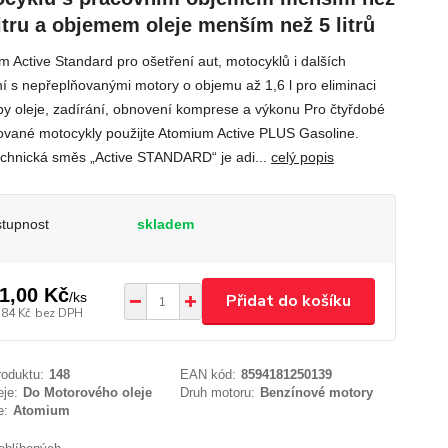
litru a objemem oleje menším než 5 litrů
m Active Standard pro ošetření aut, motocyklů i dalších
ní s nepřeplňovanými motory o objemu až 1,6 l pro eliminaci
by oleje, zadírání, obnovení komprese a výkonu Pro čtyřdobé
ované motocykly použijte Atomium Active PLUS Gasoline.
echnická směs „Active STANDARD“ je adi...
celý popis
tupnost
skladem
1,00 Kč
/
ks
Přidat do košíku
,84 Kč
bez DPH
roduktu:
148
EAN kód:
8594181250139
eje:
Do Motorového oleje
Druh motoru:
Benzínové motory
e:
Atomium