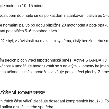
ujte motor na 10–15 minut.
postupem doplňujte směs po každém natankování paliva po 5–
e normální palivo po dobu přibližně 20 motohodin a poté opakuj
ání po dalších 5–6 motohodinách.
ůže být, v závislosti na mazacím systému, čistý benzín nebo sm
m třecích ploch vrací tribotechnická směs "Active STANDARD" 
nkčnost a umožňuje motoru vrátit se s najetými kilometry ke jm
 na účinnost směsi, protože ovlivňuje pouze třecí plochy. Zejm
VÝŠENÍ KOMPRESE
itřních částí válců zlepšuje dosedání kompresních kroužků. To
 paliva a snižuje jeho spotřeba.