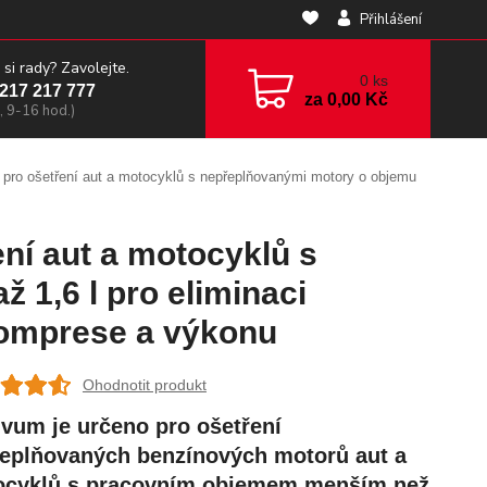
Přihlášení
 si rady? Zavolejte.
0
ks
217 217 777
za
0,00 Kč
, 9-16 hod.)
 pro ošetření aut a motocyklů s nepřeplňovanými motory o objemu
ní aut a motocyklů s
 1,6 l pro eliminaci
 komprese a výkonu
Ohodnotit produkt
ivum je určeno pro ošetření
eplňovaných benzínových motorů aut a
cyklů s pracovním objemem menším než