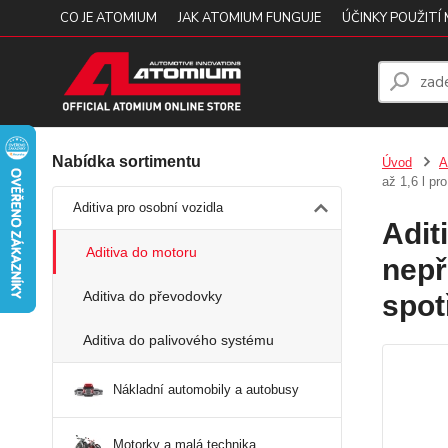
CO JE ATOMIUM
JAK ATOMIUM FUNGUJE
ÚČINKY POUŽITÍ
Nabídka sortimentu
Úvod
A
až 1,6 l pr
Aditiva pro osobní vozidla
Adit
Aditiva do motoru
nepř
Aditiva do převodovky
spot
Aditiva do palivového systému
Nákladní automobily a autobusy
Motorky a malá technika