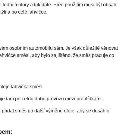
, lodní motory a tak dále. Před použitím musí být obsah
ýlila po celé lahvičce.
svém osobním automobilu sám. Je však důležité věnovat
hvičce směsi, aby bylo zajištěno, že směs pracuje co
oleje lahvička směsi.
cuje tam po celou dobu provozu mezi prohlídkami.
e přidat směs po další výměně oleje, aby se dosáhlo
upem: