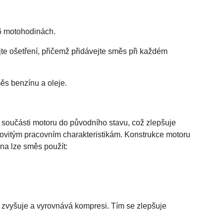
6 motohodinách.
te ošetření, přičemž přidávejte směs při každém
ěs benzínu a oleje.
součásti motoru do původního stavu, což zlepšuje
enovitým pracovním charakteristikám. Konstrukce motoru
éna lze směs použít:
 zvyšuje a vyrovnává kompresi. Tím se zlepšuje