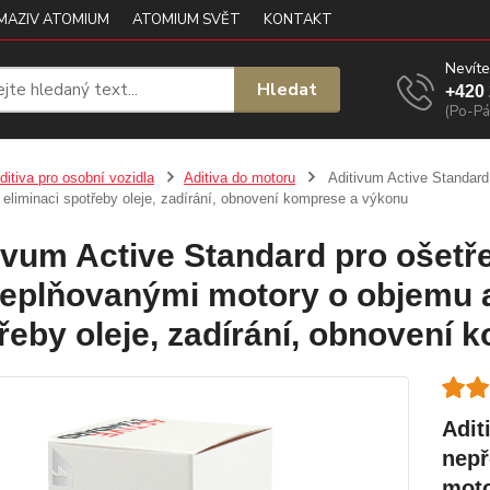
 MAZIV ATOMIUM
ATOMIUM SVĚT
KONTAKT
Nevíte
Hledat
+420 
(Po-Pá
ditiva pro osobní vozidla
Aditiva do motoru
Aditivum Active Standard
o eliminaci spotřeby oleje, zadírání, obnovení komprese a výkonu
ivum Active Standard pro ošetře
eplňovanými motory o objemu až
řeby oleje, zadírání, obnovení
Adit
nepř
moto