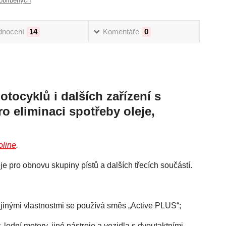
oblíbených
dnocení
14
Komentáře
0
tocyklů i dalších zařízení s
o eliminaci spotřeby oleje,
line
.
pro obnovu skupiny pístů a dalších třecích součástí.
 jinými vlastnostmi se používá směs „Active PLUS“;
 lodní motory, jiné nástroje a vozidla s dvoutaktními