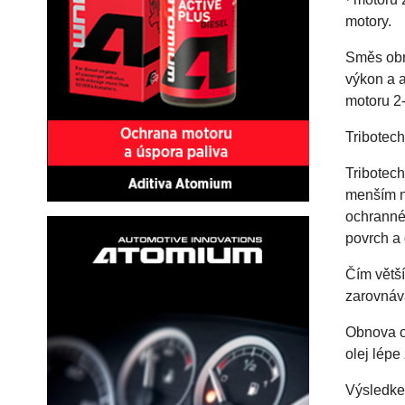
motory.
Směs obno
výkon a a
motoru 2-
Tribotech
Tribotec
menším ne
ochranné 
povrch a 
Čím větší
zarovnává
Obnova o
olej lépe
Výsledkem