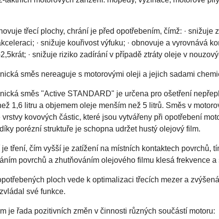
vuje třecí plochy, chrání je před opotřebením, čímž: · snižuje zt
kceleraci; · snižuje kouřivost výfuku; · obnovuje a vyrovnává kom
2,5krát; · snižuje riziko zadírání v případě ztráty oleje v nouzový
nická směs nereaguje s motorovými oleji a jejich sadami chemický
hnická směs "Active STANDARD" je určena pro ošetření nepře
ž 1,6 litru a objemem oleje menším než 5 litrů. Směs v motorov
vrstvy kovových částic, které jsou vytvářeny při opotřebení moto
díky porézní struktuře je schopna udržet hustý olejový film.
 je tření, čím vyšší je zatížení na místních kontaktech povrchů, 
ním povrchů a zhutňováním olejového filmu klesá frekvence a síl
potřebených ploch vede k optimalizaci třecích mezer a zvýšená
 zvládal své funkce.
 je řada pozitivních změn v činnosti různých součástí motoru: