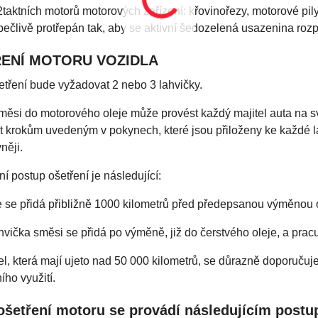
2taktních motorů motorových zařízení: křovinořezy, motorové pily
pečlivě protřepán tak, aby se aktivní šedozelená usazenina rozpt
ENÍ MOTORU VOZIDLA
tření bude vyžadovat 2 nebo 3 lahvičky.
směsi do motorového oleje může provést každý majitel auta na 
 krokům uvedeným v pokynech, které jsou přiloženy ke každé la
něji.
í postup ošetření je následující:
e se přidá přibližně 1000 kilometrů před předepsanou výměnou 
ahvička směsi se přidá po výměně, již do čerstvého oleje, a pra
el, která mají ujeto nad 50 000 kilometrů, se důrazně doporučuj
ho využití.
ošetření motoru se provádí následujícím post