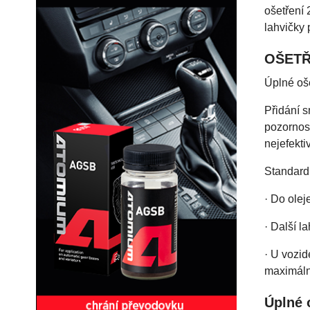
ošetření 
lahvičky 
OŠETŘ
Úplné oše
Přidání 
pozornost
nejefektiv
Standardn
· Do olej
· Další l
· U vozid
maximální
Úplné 