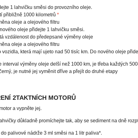
dejte 1 lahvičku směsi do provozního oleje.
tí přibližně 1000 kilometrů
*
ěna oleje a olejového filtru
nového oleje přidejte 1 lahvičku směsi.
tá vzdálenost do předepsané výměny oleje
ěna oleje a olejového filtru
 vozidla, která mají ujeto nad 50 tisíc km. Do nového oleje přide
 interval výměny oleje delší než 1000 km, je třeba každých 5
 černý, je nutné jej vyměnit dříve a přejít do druhé etapy
ENÍ 2TAKTNÍCH MOTORŮ
motor a vypněte jej.
ahvičky důkladně promíchejte tak, aby se sediment na dně rozpt
 do palivové nádrže 3 ml směsi na 1 litr paliva*.