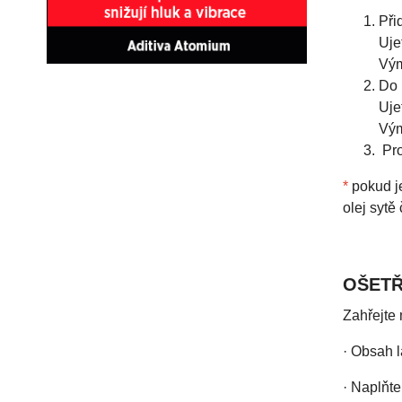
Při
Uje
Vým
Do 
Uje
Vým
Pro
*
pokud je
olej sytě
OŠETŘ
Zahřejte 
· Obsah l
· Naplňte