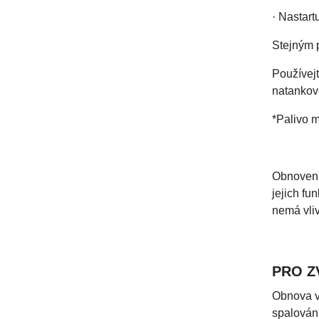
· Nastart
Stejným 
Používejt
natankov
*Palivo m
Obnovení
jejich fu
nemá vliv
PRO Z
Obnova vn
spalování