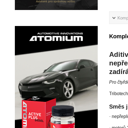
Kompl
Komple
Aditi
nepře
zadír
Pro čtyř
Tribotec
Směs j
· nepřepl
· motorů 