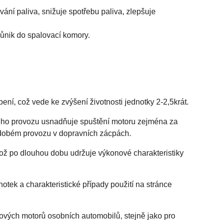
ání paliva, snižuje spotřebu paliva, zlepšuje
růnik do spalovací komory.
ní, což vede ke zvýšení životnosti jednotky 2-2,5krát.
bého provozu usnadňuje spuštění motoru zejména za
hodobém provozu v dopravních zácpách.
ož po dlouhou dobu udržuje výkonové charakteristiky
otek a charakteristické případy použití na stránce
vých motorů osobních automobilů, stejně jako pro