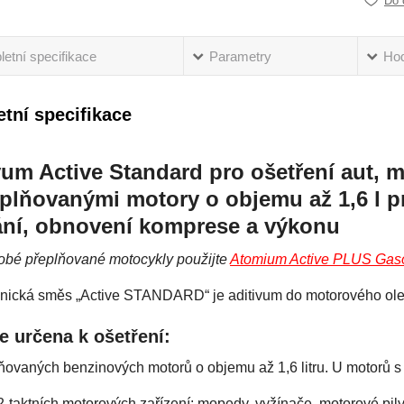
Do 
etní specifikace
Parametry
Ho
tní specifikace
vum Active Standard pro ošetření aut, mo
plňovanými motory o objemu až 1,6 l pr
ání, obnovení komprese a výkonu
dobé přeplňované motocykly použijte
Atomium Active PLUS Gaso
hnická směs „Active STANDARD“ je aditivum do motorového oleje 
e určena k ošetření:
ňovaných benzinových motorů o objemu až 1,6 litru. U motorů s
2-taktních motorových zařízení: mopedy, vyžínače, motorové pily,