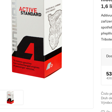
1,6 
Aditivu
zaříze
spotře
přeplň
Tribot
Dos
53
438
Číslo p
Druh ol
Výrobc