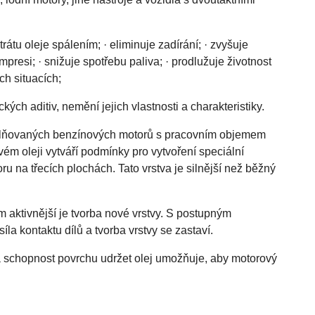
rátu oleje spálením; · eliminuje zadírání; · zvyšuje
presi; · snižuje spotřebu paliva; · prodlužuje životnost
ch situacích;
ch aditiv, nemění jejich vlastnosti a charakteristiky.
plňovaných benzínových motorů s pracovním objemem
ém oleji vytváří podmínky pro vytvoření speciální
ru na třecích plochách. Tato vrstva je silnější než běžný
tím aktivnější je tvorba nové vrstvy. S postupným
a kontaktu dílů a tvorba vrstvy se zastaví.
 schopnost povrchu udržet olej umožňuje, aby motorový