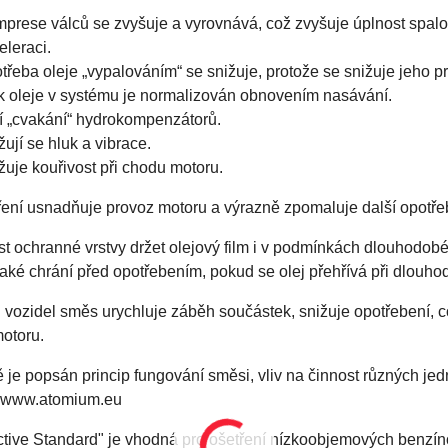
prese válců se zvyšuje a vyrovnává, což zvyšuje úplnost spalov
eleraci.
třeba oleje „vypalováním“ se snižuje, protože se snižuje jeho p
k oleje v systému je normalizován obnovením nasávání.
í „cvakání“ hydrokompenzátorů.
žují se hluk a vibrace.
žuje kouřivost při chodu motoru.
ření usnadňuje provoz motoru a výrazně zpomaluje další opotřebe
t ochranné vrstvy držet olejový film i v podmínkách dlouhodo
také chrání před opotřebením, pokud se olej přehřívá při dlou
 vozidel směs urychluje záběh součástek, snižuje opotřebení, c
otoru.
je popsán princip fungování směsi, vliv na činnost různých jedn
 www.atomium.eu
tive Standard" je vhodná pro ošetření nízkoobjemových benzíno