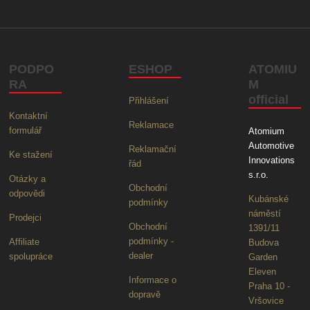
PODPO
ESHOP
ATOMIU
RA
M
official
Přihlášení
Kontaktní
Reklamace
formulář
Atomium
Automotive
Reklamační
Ke stažení
Innovations
řád
s.r.o.
Otázky a
Obchodní
odpovědi
Kubánské
podmínky
náměstí
Prodejci
Obchodní
1391/11
podmínky -
Affiliate
Budova
dealer
spolupráce
Garden
Eleven
Informace o
Praha 10 -
dopravě
Vršovice