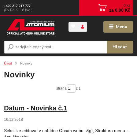
0
ks
+420 217 217 777
za
0,00 Kč
(Po-Pá, 9-16 hod.)
Menu
Hledat
Úvod
Novinky
Novinky
strana
z 1
Datum - Novinka č.1
16.12.2018
Sekci lze editovat v nabídce Obsah webu -&gt; Struktura menu -
&gt; Novinky