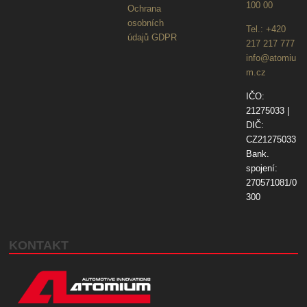
100 00
Ochrana
osobních
Tel.: +420
údajů GDPR
217 217 777
info@atomiu
m.cz
IČO:
21275033 |
DIČ:
CZ21275033
Bank.
spojení:
270571081/0
300
KONTAKT