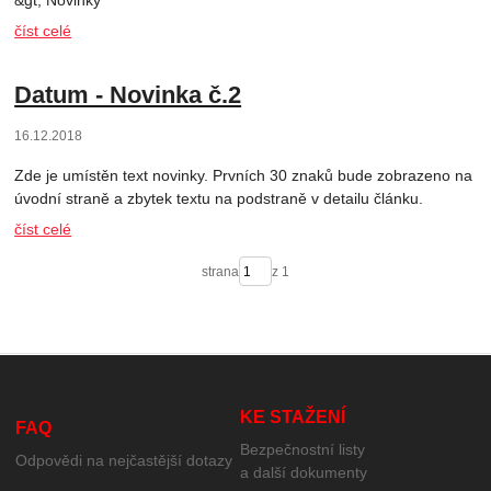
číst celé
Datum - Novinka č.2
16.12.2018
Zde je umístěn text novinky. Prvních 30 znaků bude zobrazeno na
úvodní straně a zbytek textu na podstraně v detailu článku.
číst celé
strana
z 1
KE STAŽENÍ
FAQ
Bezpečnostní listy
Odpovědi na nejčastější dotazy
a další dokumenty